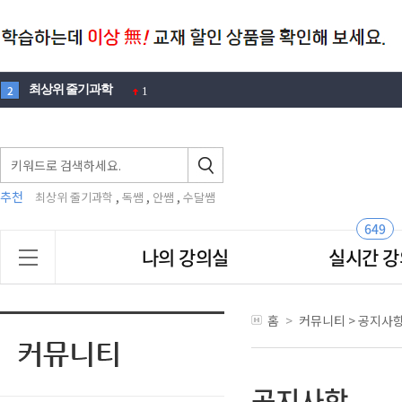
최상위 줄기과학
2
1
100제
3
1
에디슨
4
1
뉴턴
5
3
추천
,
,
,
최상위 줄기과학
독쌤
안쌤
수달쌤
노벨
6
1
창의적 문제해결력
7
2
649
맛있는
나의 강의실
실시간 강
8
안재범
9
2
영재원
10
4
홈
>
커뮤니티
>
공지사
안쌤
1
공지사항