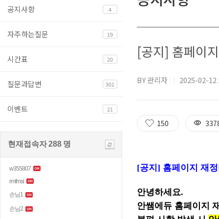
공지사항
4
자주하는질문
19
[공지] 홈페이
시간표
20
BY 관리자
2025-02-12 
질문과답변
301
이벤트
21
150
337
현재접속자
288
명
[공지] 홈페이지 재
안녕하세요.
안쌤에듀 홈페이지 재