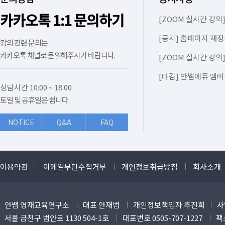
카카오톡 1:1 문의하기
[ZOOM 실시간 강의]
[공지] 홈페이지 재정
강의 관련 문의는
카카오톡 채널로 문의해주시기 바랍니다.
[ZOOM 실시간 강의]
[마감] 안쌤에듀 멤버
상담시간 10:00 ~ 18:00
토일 및 공휴일은 쉽니다.
NOTICE
Q&A
FAQ
이용약관
이메일무단수집거부
개인정보취급방침
회사소개
안쌤 영재교육연구소
대표 안재범
개인정보책임자 추진희
사
서울 금천구 범안로 1130 504-1호
대표번호 0505-707-1227
팩스