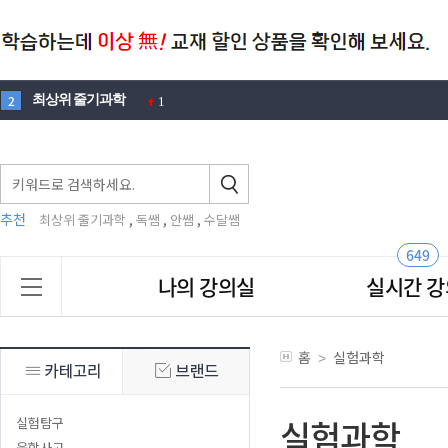
최상위 줄기과학
2
1
100제
3
1
에디슨
4
1
뉴턴
5
3
추천
,
,
,
최상위 줄기과학
독쌤
안쌤
수달쌤
노벨
6
1
창의적 문제해결력
7
2
649
맛있는
나의 강의실
실시간 강
8
안재범
9
2
영재원
10
4
홈
실험과학
>
안쌤
1
실험과학
실험탐구
융합사고