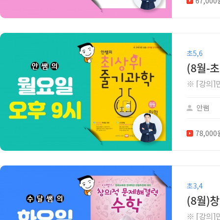
67,00
초5,6
(8월-
※ [강의
안쌤
78,00
초3,4
(8월)
※ [강의