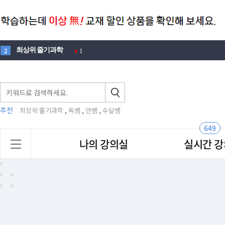
최상위 줄기과학
2
1
100제
3
1
에디슨
4
1
뉴턴
5
3
노벨
6
1
추천
,
,
,
최상위 줄기과학
독쌤
안쌤
수달쌤
창의적 문제해결력
7
2
649
맛있는
8
나의 강의실
실시간 강
안재범
9
2
영재원
10
4
안쌤
1
최상위 줄기과학
2
1