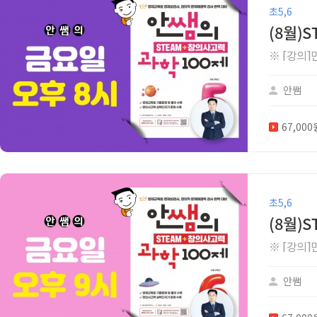
초5,6
(8월)
※ [강의
안쌤
67,00
초5,6
(8월)
※ [강의
안쌤