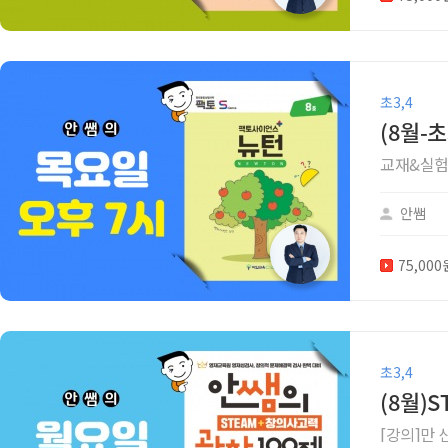
초3,4
(8월-
교재&실험키
안쌤
75,00
초3,4
(8월)
[강의]만