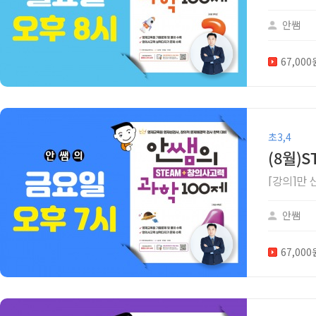
안쌤
67,00
초3,4
(8월)
[강의]만
안쌤
67,00