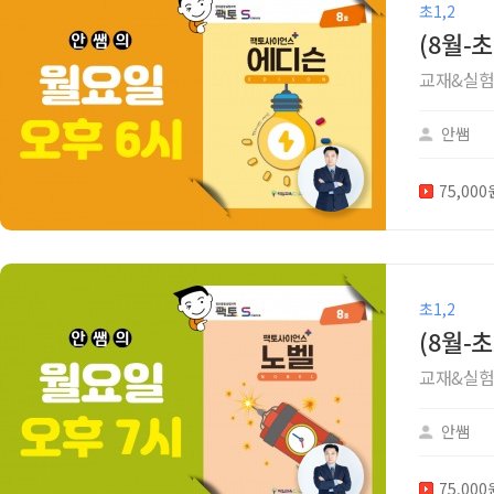
초1,2
(8월-
교재&실험
안쌤
75,00
초1,2
(8월-
교재&실험
안쌤
75,00