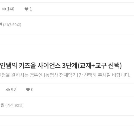
140
1
0원
(기간:90일)
샤인쌤의 키즈올 사이언스 3단계(교재+교구 선택)
 신청을 원하시는 경우엔 [동영상 전체담기]만 선택해 주시길 바랍니다.
92
0
00원
(기간:90일)