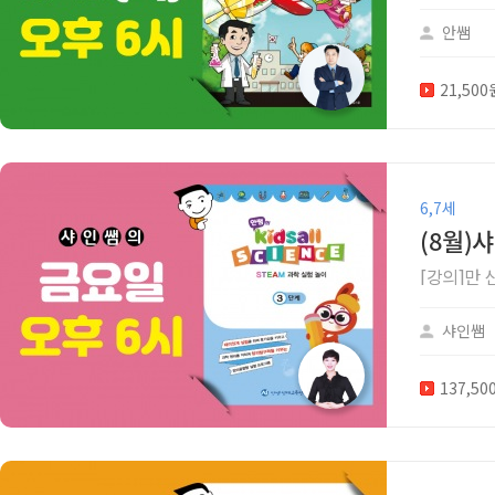
안쌤
21,50
6,7세
(8월)
[강의]만
샤인쌤
137,5