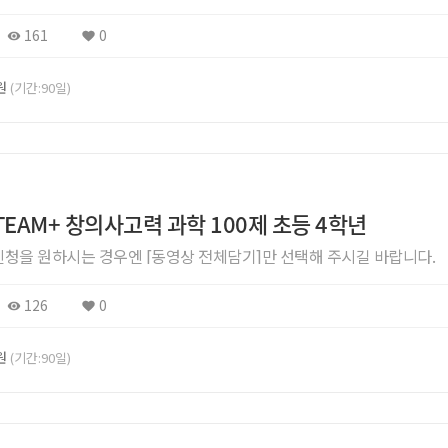
161
0
0원
(기간:90일)
STEAM+ 창의사고력 과학 100제 초등 4학년
 신청을 원하시는 경우엔 [동영상 전체담기]만 선택해 주시길 바랍니다.
126
0
0원
(기간:90일)