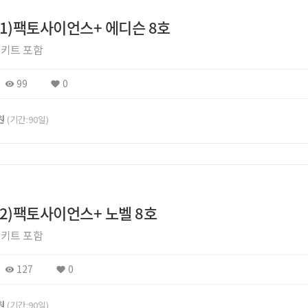
초1)팩토사이언스+ 에디슨 8호
키트 포함
99
0
0원
(기간:90일)
초2)팩토사이언스+ 노벨 8호
키트 포함
127
0
0원
(기간:90일)