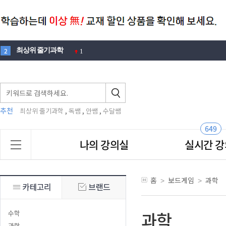
최상위 줄기과학
2
1
100제
3
1
에디슨
4
1
뉴턴
5
3
추천
,
,
,
최상위 줄기과학
독쌤
안쌤
수달쌤
노벨
6
1
창의적 문제해결력
7
2
649
맛있는
나의 강의실
실시간 강
8
안재범
9
2
영재원
10
4
홈
보드게임
과학
>
>
안쌤
1
과학
수학
과학