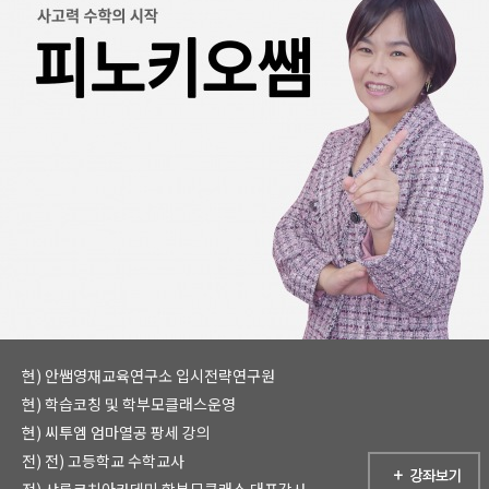
현) 안쌤영재교육연구소 입시전략연구원
현) 학습코칭 및 학부모클래스운영
현) 씨투엠 엄마열공 팡세 강의
전) 전) 고등학교 수학교사