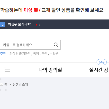
최상위 줄기과학
2
1
100제
3
1
에디슨
4
1
뉴턴
5
3
노벨
6
1
추천
,
,
,
최상위 줄기과학
독쌤
안쌤
수달쌤
창의적 문제해결력
7
2
649
맛있는
8
나의 강의실
실시간 강
안재범
9
2
영재원
10
4
홈
>
선생님 소개
안쌤
1
최상위 줄기과학
2
1