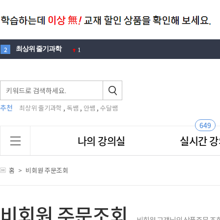
최상위 줄기과학
2
1
100제
3
1
에디슨
4
1
뉴턴
5
3
추천
,
,
,
최상위 줄기과학
독쌤
안쌤
수달쌤
노벨
6
1
창의적 문제해결력
7
2
649
맛있는
나의 강의실
실시간 강
8
안재범
9
2
영재원
10
4
홈
>
비회원 주문조회
안쌤
1
비회원 주문조회
비회원 고객님의 상품주문 조